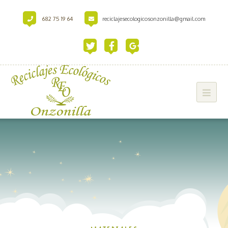
682 75 19 64
reciclajesecologicosonzonilla@gmail.com